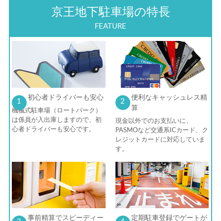
京王地下駐車場の特長
FEATURE
初心者ドライバーも
安心
便利な
キャッシュレス精
1
2
算
機械式駐車場（ロートパーク）
は係員が入出庫しますので、初
現金以外でのお支払いに、
心者ドライバーも安心です。
PASMOなど交通系ICカード、ク
レジットカードに対応していま
す。
事前精算で
スピーディー
定期駐車登録で
ゲートが